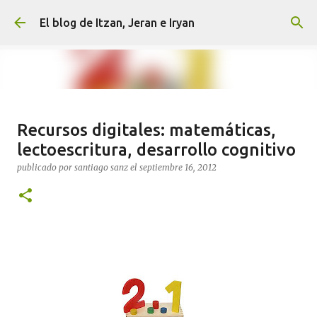
Ir al contenido principal
El blog de Itzan, Jeran e Iryan
Feliz cumple Íryan
Recursos digitales: matemáticas,
publicado por
santiago sanz
el
septiembre 03, 2013
FOTOS
lectoescritura, desarrollo cognitivo
IRYAN
ITZAN
JERAN
TODOS
publicado por
santiago sanz
el
septiembre 16, 2012
0